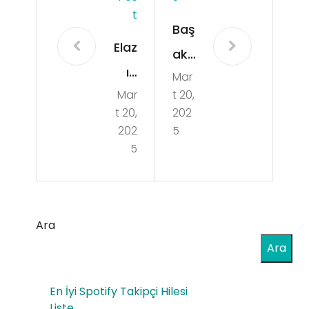
T
Baş
Elaz
akş
ığ
Mar
ehir
Mar
t 20,
Kar
Ha
t 20,
202
ako
ma
202
5
çan
5
mı
Ero
Yüz
tik
me
Sho
Ara
Hav
p
Ara
uzu
Ero
nd
En İyi Spotify Takipçi Hilesi
tik
a
Liste