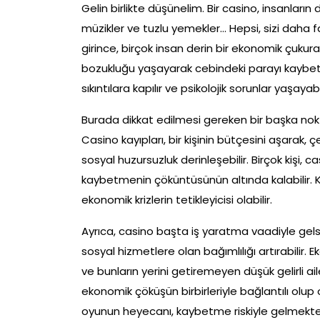
Gelin birlikte düşünelim. Bir casino, insanların d
müzikler ve tuzlu yemekler… Hepsi, sizi daha
girince, birçok insan derin bir ekonomik çukur
bozukluğu yaşayarak cebindeki parayı kaybetm
sıkıntılara kapılır ve psikolojik sorunlar yaşayabil
Burada dikkat edilmesi gereken bir başka nokta
Casino kayıpları, bir kişinin bütçesini aşarak, ç
sosyal huzursuzluk derinleşebilir. Birçok kişi,
kaybetmenin çöküntüsünün altında kalabilir. K
ekonomik krizlerin tetikleyicisi olabilir.
Ayrıca, casino başta iş yaratma vaadiyle gel
sosyal hizmetlere olan bağımlılığı artırabilir. 
ve bunların yerini getiremeyen düşük gelirli ai
ekonomik çöküşün birbirleriyle bağlantılı olup
oyunun heyecanı, kaybetme riskiyle gelmektedi