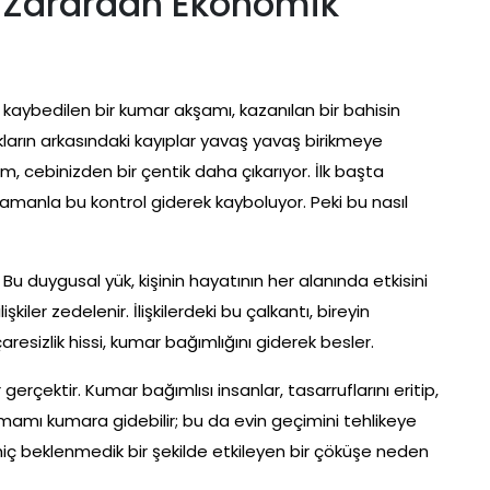
l Zarardan Ekonomik
kaybedilen bir kumar akşamı, kazanılan bir bahisin
ukların arkasındaki kayıplar yavaş yavaş birikmeye
m, cebinizden bir çentik daha çıkarıyor. İlk başta
zamanla bu kontrol giderek kayboluyor. Peki bu nasıl
 Bu duygusal yük, kişinin hayatının her alanında etkisini
kiler zedelenir. İlişkilerdeki bu çalkantı, bireyin
 çaresizlik hissi, kumar bağımlığını giderek besler.
erçektir. Kumar bağımlısı insanlar, tasarruflarını eritip,
tamamı kumara gidebilir; bu da evin geçimini tehlikeye
 hiç beklenmedik bir şekilde etkileyen bir çöküşe neden