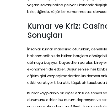
yaşam savaşı haline geliyor. Ekonomik düşüşler
birleştiğinde, küçük bir kumar masası, devasa b
Kumar ve Kriz: Casin
Sonuçları
İnsanlar kumar masasına otururken, genellikle
beklenmedik hızda biriken borçlara dönüşebili
atılmaya başlıyor. Kaybedilen paralar, bireyl
ekonomileri de etkiler. Düşünsenize, her kaybed
eğitim gibi vazgeçilmezlerden kısıtlaması anl
etkisi yaratıyor ki bu etki, küçük bir kasabada 
Kumar kayıplarının bir diğer etkisi de sosyal sor
durumunu etkiler; bu durum depresyon ve stre
savunmasızlık artıyor mu? Evet, tam olarak öyl