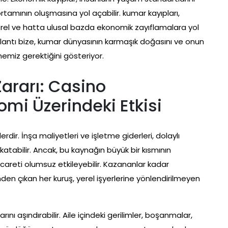
tamının oluşmasına yol açabilir. kumar kayıpları,
rel ve hatta ulusal bazda ekonomik zayıflamalara yol
ağlantı bize, kumar dünyasının karmaşık doğasını ve onun
emiz gerektiğini gösteriyor.
Zararı: Casino
mi Üzerindeki Etkisi
rdir. İnşa maliyetleri ve işletme giderleri, dolaylı
atabilir. Ancak, bu kaynağın büyük bir kısmının
icareti olumsuz etkileyebilir. Kazananlar kadar
en çıkan her kuruş, yerel işyerlerine yönlendirilmeyen
ını aşındırabilir. Aile içindeki gerilimler, boşanmalar,