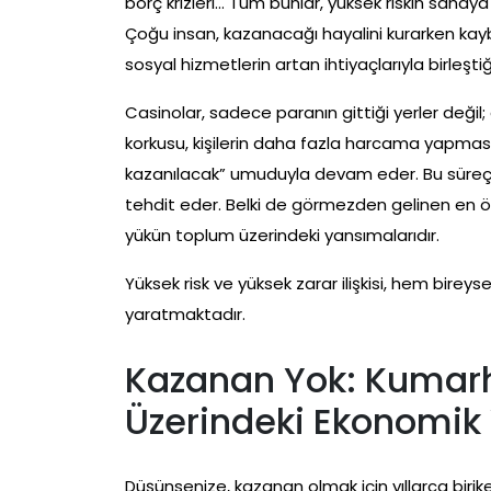
borç krizleri… Tüm bunlar, yüksek riskin sah
Çoğu insan, kazanacağı hayalini kurarken kayb
sosyal hizmetlerin artan ihtiyaçlarıyla birleşti
Casinolar, sadece paranın gittiği yerler değil;
korkusu, kişilerin daha fazla harcama yapmasın
kazanılacak” umuduyla devam eder. Bu süreç, y
tehdit eder. Belki de görmezden gelinen en öne
yükün toplum üzerindeki yansımalarıdır.
Yüksek risk ve yüksek zarar ilişkisi, hem bire
yaratmaktadır.
Kazanan Yok: Kumar
Üzerindeki Ekonomik
Düşünsenize, kazanan olmak için yıllarca birike