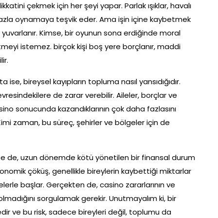
ikkatini çekmek için her şeyi yapar. Parlak ışıklar, havalı
 fazla oynamaya teşvik eder. Ama işin içine kaybetmek
a yuvarlanır. Kimse, bir oyunun sona erdiğinde moral
eyi istemez. birçok kişi boş yere borçlanır, maddi
ir.
 ise, bireysel kayıpların topluma nasıl yansıdığıdır.
evresindekilere de zarar verebilir. Aileler, borçlar ve
 casino sonucunda kazandıklarının çok daha fazlasını
imi zaman, bu süreç, şehirler ve bölgeler için de
se de, uzun dönemde kötü yönetilen bir finansal durum
Ekonomik çöküş, genellikle bireylerin kaybettiği miktarlar
lelerle başlar. Gerçekten de, casino zararlarının ve
 olmadığını sorgulamak gerekir. Unutmayalım ki, bir
r ve bu risk, sadece bireyleri değil, toplumu da