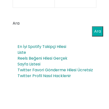
Kul
Ağ
üpl
Hat
er
Ara
ası
Nas
Ara
Çö
ıl
zü
En İyi Spotify Takipçi Hilesi
Par
mü
Liste
a
Reels Beğeni Hilesi Gerçek
Sayfa Listesi
Kaz
Twitter Favori Gönderme Hilesi Ücretsiz
anır
Twitter Profil Nasıl Hacklenir