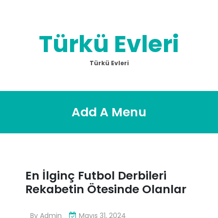
Skip
to
content
Türkü Evleri
Türkü Evleri
Add A Menu
En İlginç Futbol Derbileri
Rekabetin Ötesinde Olanlar
By
Admin
Mayıs 31, 2024