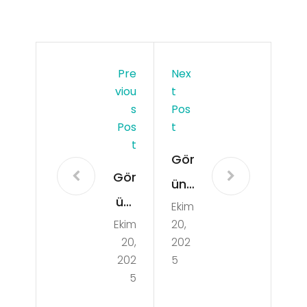
Pre
Nex
Viou
T
S
Pos
Pos
T
T
Gör
Gör
ünt
ünt
Ekim
ülü
Ekim
20,
ülü
Sho
20,
202
Sho
wla
202
5
wla
5
rda
rda