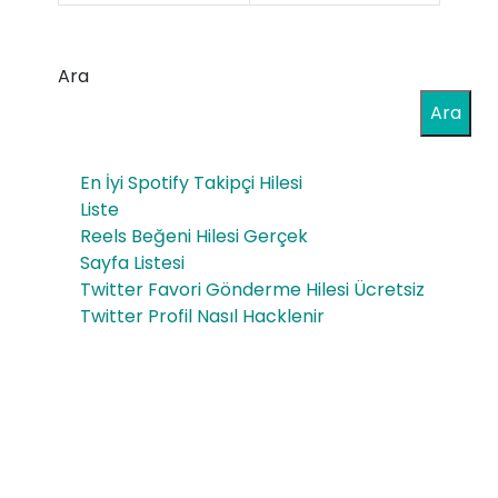
Yay
Yay
ın
ın
Ara
Tak
Tes
Ara
ibi
ti
ve
En İyi Spotify Takipçi Hilesi
Nas
İzle
Liste
ıl
Reels Beğeni Hilesi Gerçek
nm
Sayfa Listesi
Ya
e
Twitter Favori Gönderme Hilesi Ücretsiz
pılır
Twitter Profil Nasıl Hacklenir
An
alizi