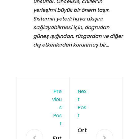
unsurlar. Öncelikle, chiller’in
yerleşimi büyük bir önem taşır.
Sistemin yeterli hava akışını
sağlayabilmesi için, doğrudan
güneş ışığından, rüzgardan ve diğer
dış etkenlerden korunmuş bir…
Pre
Nex
Viou
T
S
Pos
Pos
T
T
Ort
Fut