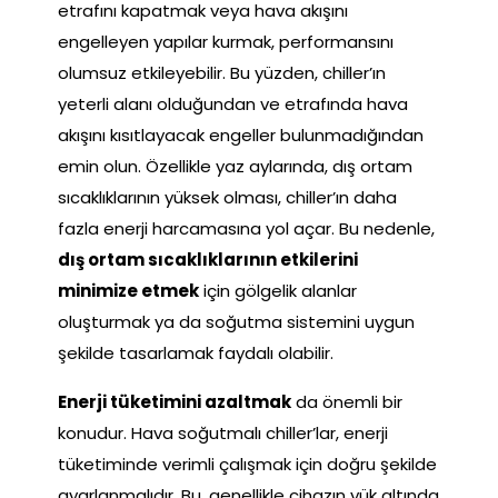
etrafını kapatmak veya hava akışını
engelleyen yapılar kurmak, performansını
olumsuz etkileyebilir. Bu yüzden, chiller’ın
yeterli alanı olduğundan ve etrafında hava
akışını kısıtlayacak engeller bulunmadığından
emin olun. Özellikle yaz aylarında, dış ortam
sıcaklıklarının yüksek olması, chiller’ın daha
fazla enerji harcamasına yol açar. Bu nedenle,
dış ortam sıcaklıklarının etkilerini
minimize etmek
için gölgelik alanlar
oluşturmak ya da soğutma sistemini uygun
şekilde tasarlamak faydalı olabilir.
Enerji tüketimini azaltmak
da önemli bir
konudur. Hava soğutmalı chiller’lar, enerji
tüketiminde verimli çalışmak için doğru şekilde
ayarlanmalıdır. Bu, genellikle cihazın yük altında