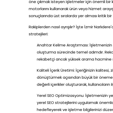
öne çıkmak isteyen işletmeler için önemli bir 
motorlarını kullanarak ürün veya hizmet arayı
sonuçlarında üst sıralarda yer alması kritik bir
Rakiplerden nasıl ayrışılır? İşte İzmir Narlıde
stratejileri:
Anahtar Kelime Araştırması: İşletmenizin he
oluşturma sürecinde temel adımdır. Reka
rekabetçi ancak yüksek arama hacmine sahi
Kaliteli İçerik Üretimi: İçeriğinizin kalites
dönüştürmek açısından büyük bir öneme sahip
değerli içerikler oluşturarak, kullanıcıların il
Yerel SEO Optimizasyonu: İşletmenizin ye
yerel SEO stratejilerini uygulamak önemlid
hedefleyerek ve işletme bilgilerinizi düzen