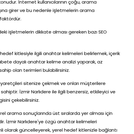
konudur. İnternet kullanıcılarının çoğu, arama
şına girer ve bu nedenle işletmelerin arama
 faktördür.
re'deki işletmelerin dikkate alması gereken bazı SEO
def kitlesiyle ilgili anahtar kelimeleri belirlemek, içerik
bete dayalı anahtar kelime analizi yaparak, az
p olan terimleri bulabilirsiniz.
i, ziyaretçileri sitenize çekmek ve onları müşterilere
tir. İzmir Narlıdere ile ilgili benzersiz, etkileyici ve
gisini çekebilirsiniz.
rel arama sonuçlarında üst sıralarda yer alması için
ir. İzmir Narlıdere'ye özgü anahtar kelimeleri
li olarak güncelleyerek, yerel hedef kitlenizle bağlantı