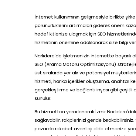
İnternet kullanımının gelişmesiyle birlikte şirket
görünürlüklerini artırmaları giderek önem kaza
hedef kitlenize ulaşmak için SEO hizmetlerinde
hizmetinin önemine odaklanarak size bilgi ve
Narlıdere'de işletmenizin internette başarılı 
SEO (Arama Motoru Optimizasyonu) stratejiler
üst sıralarda yer alır ve potansiyel müşteriler
hizmeti, harika içerikler oluşturma, anahtar 
gerçekleştirme ve bağlantı inşası gibi çeşitl
sunulur.
Bu hizmetten yararlanarak İzmir Narlıdere'de
sağlayabilir, rakiplerinizi geride bırakabilirsiniz
pazarda rekabet avantajı elde etmenize yardı