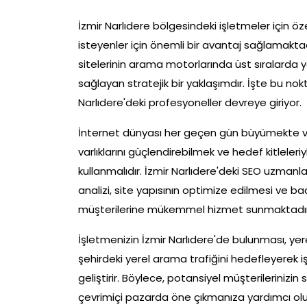
İzmir Narlıdere bölgesindeki işletmeler için 
isteyenler için önemli bir avantaj sağlamak
sitelerinin arama motorlarında üst sıralarda y
sağlayan stratejik bir yaklaşımdır. İşte bu no
Narlıdere'deki profesyoneller devreye giriyor.
İnternet dünyası her geçen gün büyümekte ve
varlıklarını güçlendirebilmek ve hedef kitleleriy
kullanmalıdır. İzmir Narlıdere'deki SEO uzmanl
analizi, site yapısının optimize edilmesi ve backl
müşterilerine mükemmel hizmet sunmaktadır
İşletmenizin İzmir Narlıdere'de bulunması, ye
şehirdeki yerel arama trafiğini hedefleyerek i
geliştirir. Böylece, potansiyel müşterilerinizin
çevrimiçi pazarda öne çıkmanıza yardımcı olu