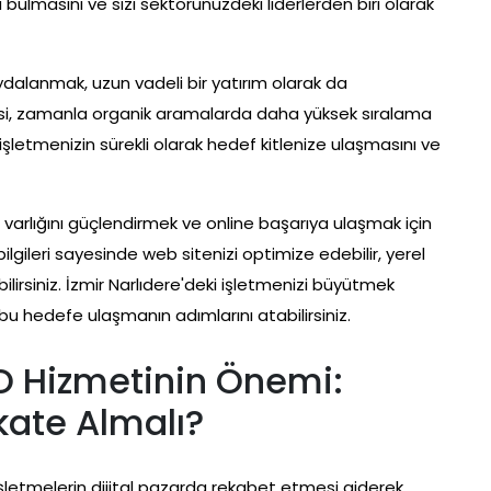
 bulmasını ve sizi sektörünüzdeki liderlerden biri olarak
ydalanmak, uzun vadeli bir yatırım olarak da
atejisi, zamanla organik aramalarda daha yüksek sıralama
işletmenizin sürekli olarak hedef kitlenize ulaşmasını ve
al varlığını güçlendirmek ve online başarıya ulaşmak için
ilgileri sayesinde web sitenizi optimize edebilir, yerel
ilirsiniz. İzmir Narlıdere'deki işletmenizi büyütmek
bu hedefe ulaşmanın adımlarını atabilirsiniz.
EO Hizmetinin Önemi:
kate Almalı?
, işletmelerin dijital pazarda rekabet etmesi giderek