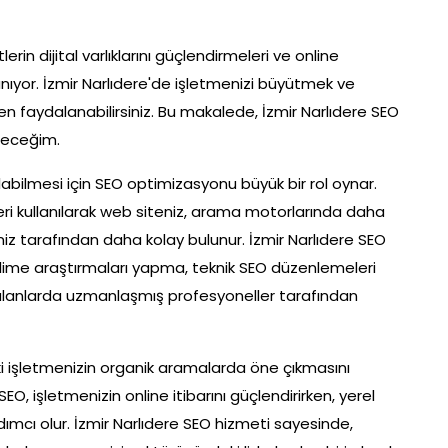
lerin dijital varlıklarını güçlendirmeleri ve online
nıyor. İzmir Narlıdere'de işletmenizi büyütmek ve
n faydalanabilirsiniz. Bu makalede, İzmir Narlıdere SEO
receğim.
olabilmesi için SEO optimizasyonu büyük bir rol oynar.
i kullanılarak web siteniz, arama motorlarında daha
iniz tarafından daha kolay bulunur. İzmir Narlıdere SEO
kelime araştırmaları yapma, teknik SEO düzenlemeleri
i alanlarda uzmanlaşmış profesyoneller tarafından
ki işletmenizin organik aramalarda öne çıkmasını
. SEO, işletmenizin online itibarını güçlendirirken, yerel
mcı olur. İzmir Narlıdere SEO hizmeti sayesinde,