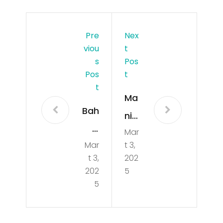
Pre
Nex
Viou
T
S
Pos
Pos
T
T
Ma
Bah
nis
is
Mar
a
Mar
t 3,
Site
Kırk
t 3,
202
leri
ağ
202
5
nin
5
aç
Ço
Ero
cuk