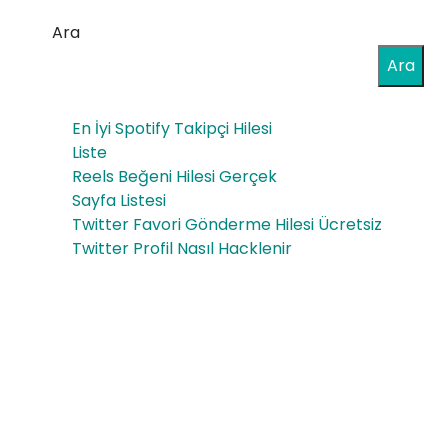
tik
lar
Ara
Sho
Üze
Ara
p
rind
En İyi Spotify Takipçi Hilesi
eki
Liste
Etki
Reels Beğeni Hilesi Gerçek
Sayfa Listesi
leri
Twitter Favori Gönderme Hilesi Ücretsiz
Twitter Profil Nasıl Hacklenir