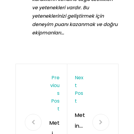
ve yetenekleri vardır. Bu
yeteneklerinizi geliştirmek için
deneyim puanı kazanmak ve doğru
ekipmanları…
Pre
Nex
Viou
T
S
Pos
Pos
T
T
Met
Met
in2
in2