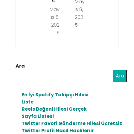
May
Pvp
May
ıs 8,
PVP
Ser
ıs 8,
202
Ser
ver
202
5
ver
5
da
da
Büy
PvP
ücü
Ala
Ara
Kar
nlar
Ara
akt
ınd
eri
En İyi Spotify Takipçi Hilesi
a
ile
Liste
Kaz
Reels Beğeni Hilesi Gerçek
Sav
Sayfa Listesi
an
aş
Twitter Favori Gönderme Hilesi Ücretsiz
ma
Twitter Profil Nasıl Hacklenir