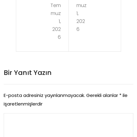
Tem
muz
me
for
muz
1,
t
uml
1,
202
Dijit
202
6
arı
6
al
Aja
ns
Bir Yanıt Yazın
Ne
dir
E-posta adresiniz yayınlanmayacak.
Gerekli alanlar
*
ile
işaretlenmişlerdir