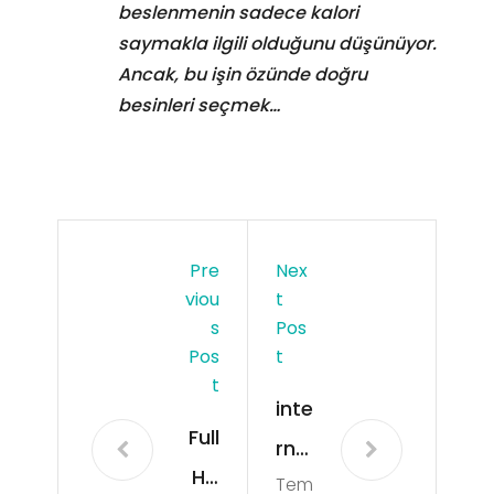
beslenmenin sadece kalori
saymakla ilgili olduğunu düşünüyor.
Ancak, bu işin özünde doğru
besinleri seçmek…
Pre
Nex
Viou
T
S
Pos
Pos
T
T
inte
Full
rne
Hiz
Tem
t