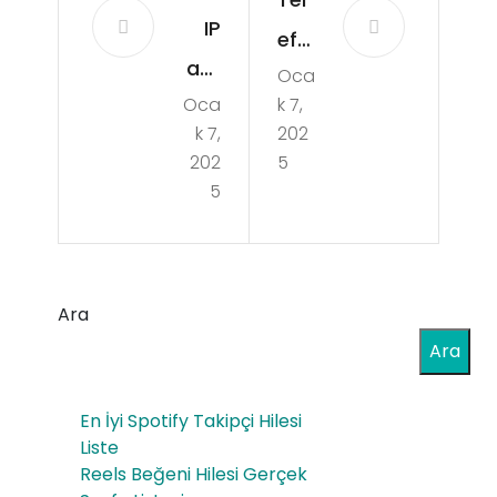
IP
efo
adr
Oca
nu
Oca
k 7,
esi
yen
k 7,
202
ni
ide
202
5
her
5
n
kes
baş
bul
lat
abil
Ara
ma
ir
Ara
k
mi
ger
En İyi Spotify Takipçi Hilesi
ekli
Liste
Reels Beğeni Hilesi Gerçek
mi