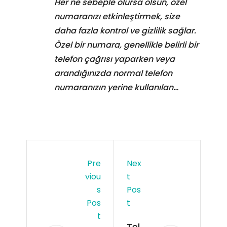
Her ne sebeple olursa olsun, özel
numaranızı etkinleştirmek, size
daha fazla kontrol ve gizlilik sağlar.
Özel bir numara, genellikle belirli bir
telefon çağrısı yaparken veya
arandığınızda normal telefon
numaranızın yerine kullanılan…
Pre
Nex
Viou
T
S
Pos
Pos
T
T
Tel