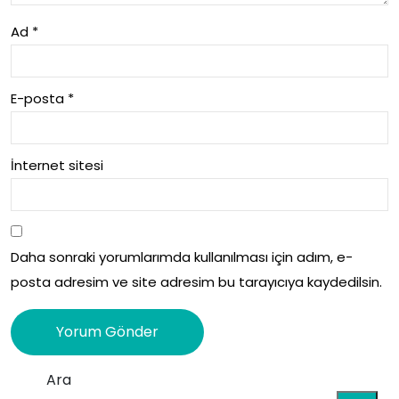
mi
Ad
*
E-posta
*
İnternet sitesi
Daha sonraki yorumlarımda kullanılması için adım, e-
posta adresim ve site adresim bu tarayıcıya kaydedilsin.
Ara