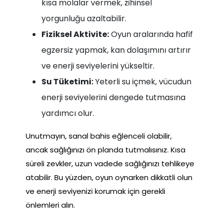
kısa molalar vermek, zihinsel
yorgunluğu azaltabilir.
Fiziksel Aktivite:
Oyun aralarında hafif
egzersiz yapmak, kan dolaşımını artırır
ve enerji seviyelerini yükseltir.
Su Tüketimi:
Yeterli su içmek, vücudun
enerji seviyelerini dengede tutmasına
yardımcı olur.
Unutmayın, sanal bahis eğlenceli olabilir,
ancak sağlığınızı ön planda tutmalısınız. Kısa
süreli zevkler, uzun vadede sağlığınızı tehlikeye
atabilir. Bu yüzden, oyun oynarken dikkatli olun
ve enerji seviyenizi korumak için gerekli
önlemleri alın.