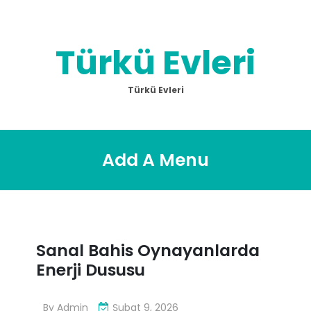
Skip
to
content
Türkü Evleri
Türkü Evleri
Add A Menu
Sanal Bahis Oynayanlarda
Enerji Dususu
By
Admin
Şubat 9, 2026