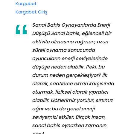
Kargabet
Kargabet Giriş
Sanal Bahis Oynayanlarda Enerji
Düşüşü Sanal bahis, eğlenceli bir
aktivite olmasına rağmen, uzun
süreli oynama sonucunda
oyuncuların enerji seviyelerinde
düşüşe neden olabilir. Peki, bu
durum neden gerçekleşiyor? İlk
olarak, saatlerce ekran karşısında
oturmak, fiziksel olarak yıpratıcı
olabilir. Gözlerimiz yorulur, sırtımız
ağrır ve bu da genel enerji
seviyemizi etkiler. Birçok insan,
sanal bahis oynarken zamanın
nasıl…