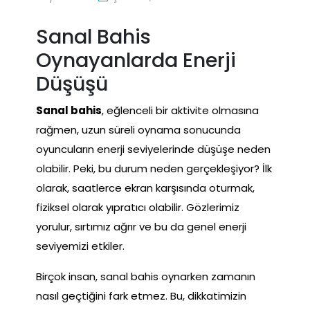
Sanal Bahis
Oynayanlarda Enerji
Düşüşü
Sanal bahis
, eğlenceli bir aktivite olmasına
rağmen, uzun süreli oynama sonucunda
oyuncuların enerji seviyelerinde düşüşe neden
olabilir. Peki, bu durum neden gerçekleşiyor? İlk
olarak, saatlerce ekran karşısında oturmak,
fiziksel olarak yıpratıcı olabilir. Gözlerimiz
yorulur, sırtımız ağrır ve bu da genel enerji
seviyemizi etkiler.
Birçok insan, sanal bahis oynarken zamanın
nasıl geçtiğini fark etmez. Bu, dikkatimizin