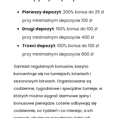
Pierwszy depozyt
: 200% bonus do 25 zł
przy minimalnym depozycie 100 zł
Drugi depozyt
: 150% bonus do 100 zł
przy minimalnym depozycie 400 zł
Trzeci depozyt
: 100% bonus do 150 zł
przy minimalnym depozycie 600 zł
Zamiast regularnych bonusów, kasyno
koncentruje się na turniejach, loteriach i
sezonowych bitwach. Organizowane są
codzienne, tygodniowe i specjalne turnieje, w
których można wygrać darmowe spiny i
bonusowe pieniądze. Loterie odbywają się
codziennie, co tydzień i co miesiąc, a ich
nagrody obejmują przedmioty takie jak