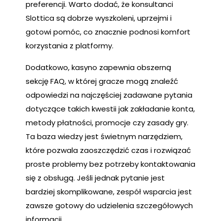
preferencji. Warto dodać, że konsultanci
Slottica są dobrze wyszkoleni, uprzejmi i
gotowi pomóc, co znacznie podnosi komfort
korzystania z platformy.
Dodatkowo, kasyno zapewnia obszerną
sekcję FAQ, w której gracze mogą znaleźć
odpowiedzi na najczęściej zadawane pytania
dotyczące takich kwestii jak zakładanie konta,
metody płatności, promocje czy zasady gry.
Ta baza wiedzy jest świetnym narzędziem,
które pozwala zaoszczędzić czas i rozwiązać
proste problemy bez potrzeby kontaktowania
się z obsługą. Jeśli jednak pytanie jest
bardziej skomplikowane, zespół wsparcia jest
zawsze gotowy do udzielenia szczegółowych
informacji.