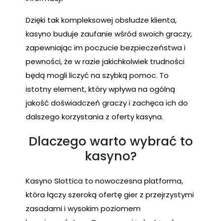
Dzięki tak kompleksowej obsłudze klienta,
kasyno buduje zaufanie wśród swoich graczy,
zapewniając im poczucie bezpieczeństwa i
pewności, że w razie jakichkolwiek trudności
będą mogli liczyć na szybką pomoc. To
istotny element, który wpływa na ogólną
jakość doświadczeń graczy i zachęca ich do
dalszego korzystania z oferty kasyna.
Dlaczego warto wybrać to
kasyno?
Kasyno Slottica to nowoczesna platforma,
która łączy szeroką ofertę gier z przejrzystymi
zasadami i wysokim poziomem