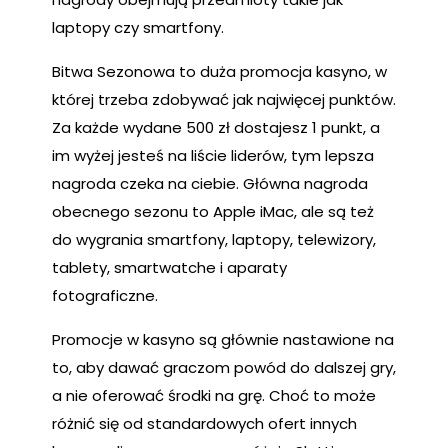
laptopy czy smartfony.
Bitwa Sezonowa to duża promocja kasyno, w
której trzeba zdobywać jak najwięcej punktów.
Za każde wydane 500 zł dostajesz 1 punkt, a
im wyżej jesteś na liście liderów, tym lepsza
nagroda czeka na ciebie. Główna nagroda
obecnego sezonu to Apple iMac, ale są też
do wygrania smartfony, laptopy, telewizory,
tablety, smartwatche i aparaty
fotograficzne.
Promocje w kasyno są głównie nastawione na
to, aby dawać graczom powód do dalszej gry,
a nie oferować środki na grę. Choć to może
różnić się od standardowych ofert innych