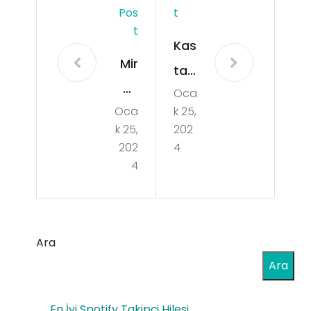
Pos
T
T
Kas
Mir
ta
as
Oca
mo
Oca
k 25,
Yol
nu
k 25,
202
uyl
Cid
202
4
a
4
e
Edi
SE
nile
O
n
Ara
Uz
Ga
Ara
ma
yri
nı
En İyi Spotify Takipçi Hilesi