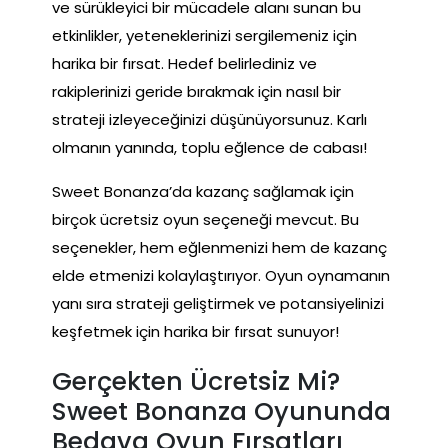
ve sürükleyici bir mücadele alanı sunan bu
etkinlikler, yeteneklerinizi sergilemeniz için
harika bir fırsat. Hedef belirlediniz ve
rakiplerinizi geride bırakmak için nasıl bir
strateji izleyeceğinizi düşünüyorsunuz. Karlı
olmanın yanında, toplu eğlence de cabası!
Sweet Bonanza’da kazanç sağlamak için
birçok ücretsiz oyun seçeneği mevcut. Bu
seçenekler, hem eğlenmenizi hem de kazanç
elde etmenizi kolaylaştırıyor. Oyun oynamanın
yanı sıra strateji geliştirmek ve potansiyelinizi
keşfetmek için harika bir fırsat sunuyor!
Gerçekten Ücretsiz Mi?
Sweet Bonanza Oyununda
Bedava Oyun Fırsatları