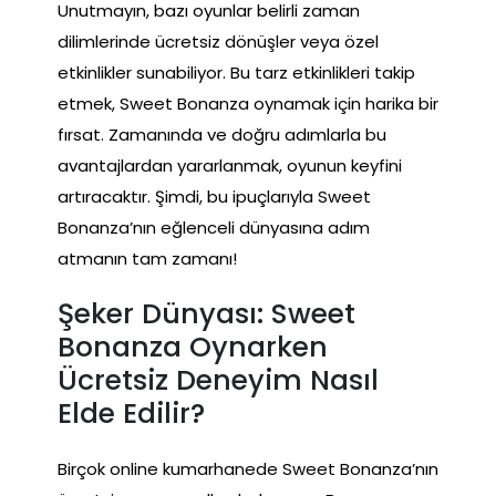
Unutmayın, bazı oyunlar belirli zaman
dilimlerinde ücretsiz dönüşler veya özel
etkinlikler sunabiliyor. Bu tarz etkinlikleri takip
etmek, Sweet Bonanza oynamak için harika bir
fırsat. Zamanında ve doğru adımlarla bu
avantajlardan yararlanmak, oyunun keyfini
artıracaktır. Şimdi, bu ipuçlarıyla Sweet
Bonanza’nın eğlenceli dünyasına adım
atmanın tam zamanı!
Şeker Dünyası: Sweet
Bonanza Oynarken
Ücretsiz Deneyim Nasıl
Elde Edilir?
Birçok online kumarhanede Sweet Bonanza’nın