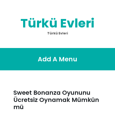
Skip
to
content
Türkü Evleri
Türkü Evleri
Add A Menu
Sweet Bonanza Oyununu
Ücretsiz Oynamak Mümkün
mü