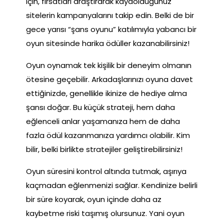
için, fırsatları araştırarak kaydolduğunuz
sitelerin kampanyalarını takip edin. Belki de bir
gece yarısı “şans oyunu” katılımıyla yabancı bir
oyun sitesinde harika ödüller kazanabilirsiniz!
Oyun oynamak tek kişilik bir deneyim olmanın
ötesine geçebilir. Arkadaşlarınızı oyuna davet
ettiğinizde, genellikle ikinize de hediye alma
şansı doğar. Bu küçük strateji, hem daha
eğlenceli anlar yaşamanıza hem de daha
fazla ödül kazanmanıza yardımcı olabilir. Kim
bilir, belki birlikte stratejiler geliştirebilirsiniz!
Oyun süresini kontrol altında tutmak, aşırıya
kaçmadan eğlenmenizi sağlar. Kendinize belirli
bir süre koyarak, oyun içinde daha az
kaybetme riski taşımış olursunuz. Yani oyun