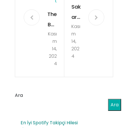
T
Sak
The
ary
Bes
Kası
a
Kası
m
t
Est
m
14,
Tel
etik
14,
202
egr
202
4
Klini
4
am
ği
Ch
Yük
ann
sek
Ara
els
Sta
Ara
for
nd
Mo
artl
En İyi Spotify Takipçi Hilesi
vie