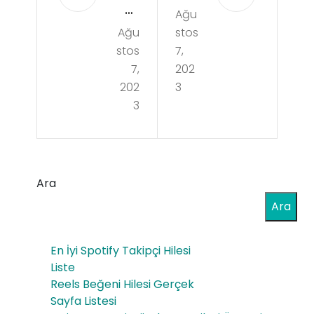
kü
Ağu
Evle
Ağu
stos
Evle
rind
stos
7,
rind
e
7,
202
e
202
3
mü
3
sıra
ziği
dışı
n
bir
sını
Ara
mü
rları
Ara
zik
nı
yol
aşa
En İyi Spotify Takipçi Hilesi
cul
Liste
n
Reels Beğeni Hilesi Gerçek
uğu
per
Sayfa Listesi