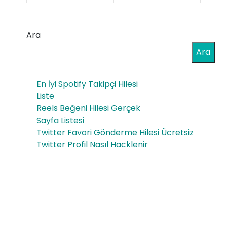
çok
ten
çalı
gel
Ara
nan
ece
Ara
şar
ğe
kıla
mü
En İyi Spotify Takipçi Hilesi
r
Liste
zik
Reels Beğeni Hilesi Gerçek
han
yol
Sayfa Listesi
gile
Twitter Favori Gönderme Hilesi Ücretsiz
cul
Twitter Profil Nasıl Hacklenir
ri?
uğu