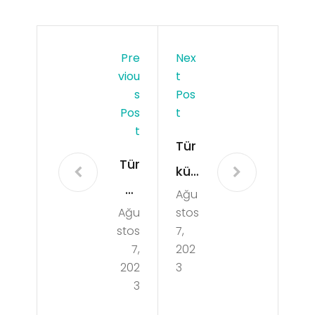
Pre
Nex
Viou
T
S
Pos
Pos
T
T
Tür
Tür
kü
kü
Ağu
Evle
Ağu
stos
Evle
rind
stos
7,
rind
e
7,
202
e
202
3
geç
3
en
miş