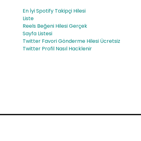
Sex
Adı
En İyi Spotify Takipçi Hilesi
Sho
m
Liste
p
Reels Beğeni Hilesi Gerçek
Reh
Sayfa Listesi
ber
Twitter Favori Gönderme Hilesi Ücretsiz
Twitter Profil Nasıl Hacklenir
Proudly powered by WordPress