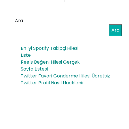
We
We
b
b
Ara
Tas
Tas
Ara
arı
arı
m
En İyi Spotify Takipçi Hilesi
m
Şirk
Liste
Fir
Reels Beğeni Hilesi Gerçek
eti
Sayfa Listesi
ma
Twitter Favori Gönderme Hilesi Ücretsiz
sı
Twitter Profil Nasıl Hacklenir