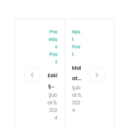
Pre
Nex
Viou
T
S
Pos
Pos
T
T
Mal
Eski
aty
şeh
Şub
a
Şub
at 6,
ir
Dar
at 6,
202
Bey
end
202
4
liko
4
e
va