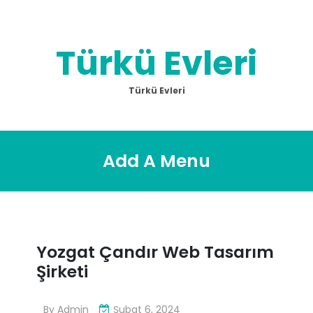
Skip
to
content
Türkü Evleri
Türkü Evleri
Add A Menu
Yozgat Çandır Web Tasarım
Şirketi
By
Admin
Şubat 6, 2024