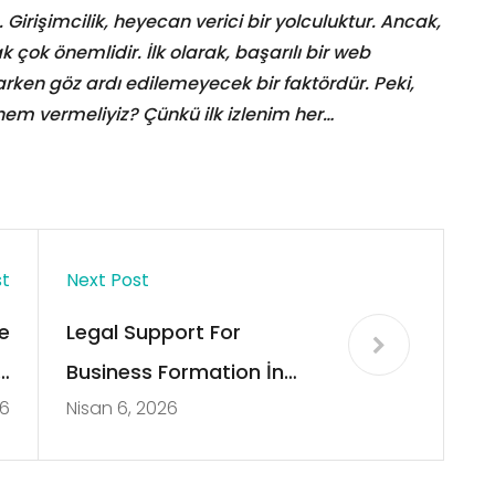
 Girişimcilik, heyecan verici bir yolculuktur. Ancak,
çok önemlidir. İlk olarak, başarılı bir web
arken göz ardı edilemeyecek bir faktördür. Peki,
m vermeliyiz? Çünkü ilk izlenim her…
st
Next Post
e
Legal Support For
d
Business Formation İn
26
Nisan 6, 2026
s
Turkey