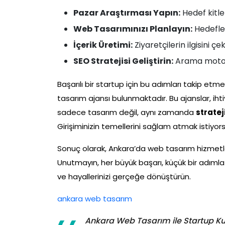
Pazar Araştırması Yapın:
Hedef kitlen
Web Tasarımınızı Planlayın:
Hedefler
İçerik Üretimi:
Ziyaretçilerin ilgisini çe
SEO Stratejisi Geliştirin:
Arama motorl
Başarılı bir startup için bu adımları takip etme
tasarım ajansı bulunmaktadır. Bu ajanslar, ihtiy
sadece tasarım değil, aynı zamanda
strate
Girişiminizin temellerini sağlam atmak istiyo
Sonuç olarak, Ankara’da web tasarım hizmetle
Unutmayın, her büyük başarı, küçük bir adımla 
ve hayallerinizi gerçeğe dönüştürün.
ankara web tasarım
Ankara Web Tasarım ile Startup Ku