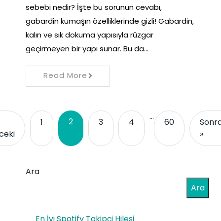
sebebi nedir? İşte bu sorunun cevabı,
gabardin kumaşın özelliklerinde gizli! Gabardin,
kalın ve sık dokuma yapısıyla rüzgar
geçirmeyen bir yapı sunar. Bu da…
Read More
…
2
1
3
4
60
Sonra
ceki
»
Ara
Ara
En İyi Spotify Takipçi Hilesi