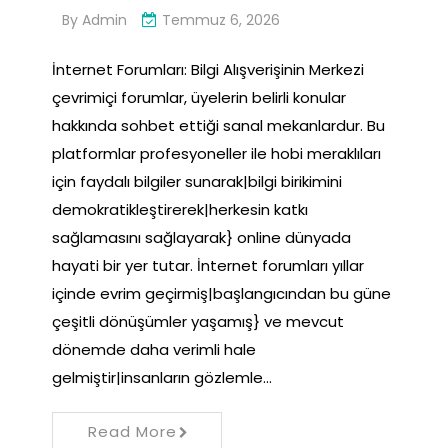
By
Admin
Temmuz 6, 2026
İnternet Forumları: Bilgi Alışverişinin Merkezi
çevrimiçi forumlar, üyelerin belirli konular
hakkında sohbet ettiği sanal mekanlardur. Bu
platformlar profesyoneller ile hobi meraklıları
için faydalı bilgiler sunarak|bilgi birikimini
demokratikleştirerek|herkesin katkı
sağlamasını sağlayarak} online dünyada
hayati bir yer tutar. İnternet forumları yıllar
içinde evrim geçirmiş|başlangıcından bu güne
çeşitli dönüşümler yaşamış} ve mevcut
dönemde daha verimli hale
gelmiştir|insanların gözlemle…
Read More