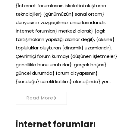
{İnternet forumlarının iskeletini oluşturan
teknolojiler} {günümüzün} sanal ortam}
dünyasının vazgeçilmez unsurlarındandır.
İnternet forumları} merkezî olarak} {açık
tartışmaların yapıldığı alanlar değil}, {aksine}
topluluklar oluşturan {dinamik} uzamlarıdır}.
Çevrimiçi forum kurmayı {düşünen işletmeler}
genellikle bunu unuturlar}: gerçek başarı}
güncel durumda} forum altyapısının}
{sunduğu} sürekli katılım} olanağında} yer…
Read More
internet forumları